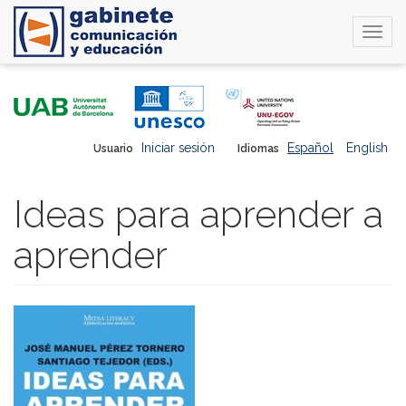
Togg
navi
Pasar
al
contenido
principal
Iniciar sesión
Español
English
Usuario
Idiomas
Ideas para aprender a
aprender