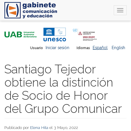
Togg
navi
Pasar
al
contenido
principal
Iniciar sesión
Español
English
Usuario
Idiomas
Santiago Tejedor
obtiene la distinción
de Socio de Honor
del Grupo Comunicar
Publicado por
Elena Hita
el 3 Mayo, 2022