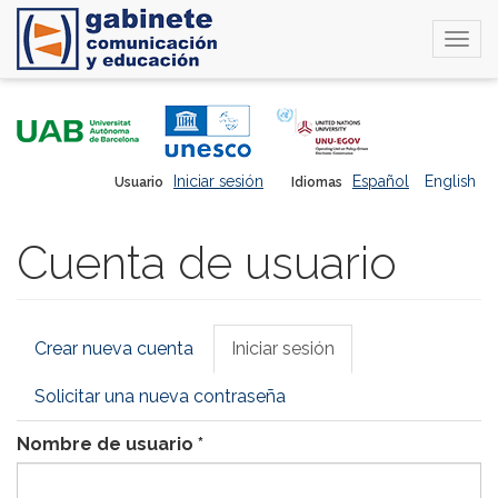
Togg
navi
Pasar
al
contenido
principal
Iniciar sesión
Español
English
Usuario
Idiomas
Cuenta de usuario
Solapas
Crear nueva cuenta
Iniciar sesión
(solapa
principales
activa)
Solicitar una nueva contraseña
Nombre de usuario
*