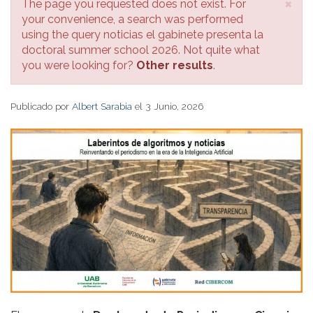
×
Mensaje
The page you requested does not exist. For
de
your convenience, a search was performed
error
using the query noticias el gabinete presenta la
doctoral summer school 2026. Not quite what
you were looking for?
Other results
.
Publicado por
Albert Sarabia
el 3 Junio, 2026