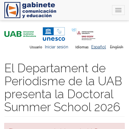
Togg
navi
Pasar
al
contenido
principal
Iniciar sesión
Español
English
Usuario
Idiomas
El Departament de
Periodisme de la UAB
presenta la Doctoral
Summer School 2026