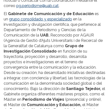
noticia) o contactar con la coordinación mediante el
correo
pg.periodisme@uab.cat
.
El
Gabinete de Comunicación y de Educación
es
un
grupo consolidado y especializado
en la
investigación y divulgación científica, que pertenece al
Departamento de Periodismo y Ciencias de la
Comunicación de la
UAB.
Reconocido por AGAUR
(Agència de Gestió d’Ajuts Universitaris i de Recerca) de
la Generalitat de Catalunya como
Grupo de
Investigación Consolidado
en función de su
trayectoria, proyección y desarrollo, desarrolla
proyectos e investigaciones en el terreno de
convergencia entre la comunicación y la educación.
Desde su creación, ha desarrollado iniciativas destinadas
a integrar, con conciencia y libertad, las tecnologías de la
comunicación en la denominada sociedad global o del
conocimiento. Bajo la dirección de
Santiago Tejedor,
el
Gabinete organiza diferentes másteres propios, como el
Máster en
Periodismo de Viajes
(presencial y online),
el Máster de
Comunicación y Educación,
el Máster