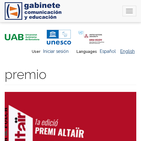
Togg
navi
Skip
to
main
content
Iniciar sesión
Español
English
User
Languages
premio