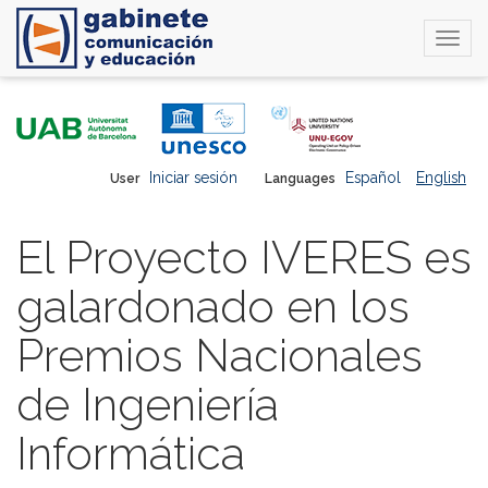
Togg
navi
Skip
to
main
content
Iniciar sesión
Español
English
User
Languages
El Proyecto IVERES es
galardonado en los
Premios Nacionales
de Ingeniería
Informática