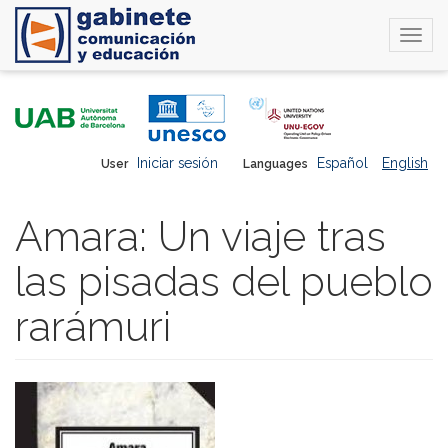
Togg
navi
Skip
to
main
content
Iniciar sesión
Español
English
User
Languages
Amara: Un viaje tras
las pisadas del pueblo
rarámuri