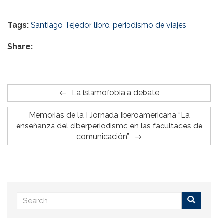
Tags:
Santiago Tejedor
,
libro
,
periodismo de viajes
Share:
La islamofobia a debate
Memorias de la I Jornada Iberoamericana “La
enseñanza del ciberperiodismo en las facultades de
comunicación”
Search
form
Buscar