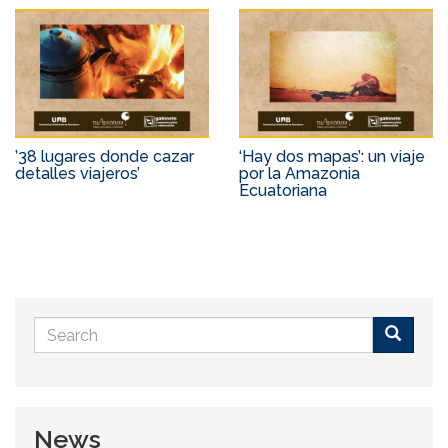
’38 lugares donde cazar
‘Hay dos mapas’: un viaje
detalles viajeros’
por la Amazonia
Ecuatoriana
Search
form
Buscar
News