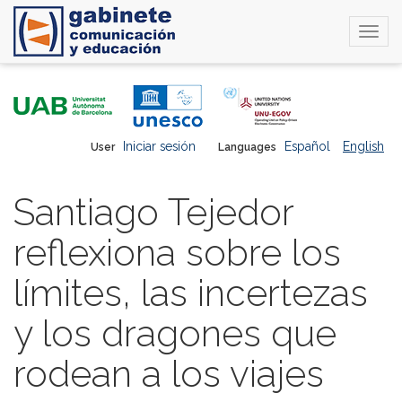
Togg
navi
Skip
to
main
content
Iniciar sesión
Español
English
User
Languages
Santiago Tejedor
reflexiona sobre los
límites, las incertezas
y los dragones que
rodean a los viajes