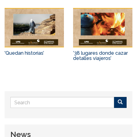
'Quedan historias’
’38 lugares donde cazar
detalles viajeros’
Search
form
Buscar
News