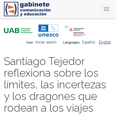
Togg
navi
Skip
to
main
content
Iniciar sesión
Español
English
User
Languages
Santiago Tejedor
reflexiona sobre los
límites, las incertezas
y los dragones que
rodean a los viajes