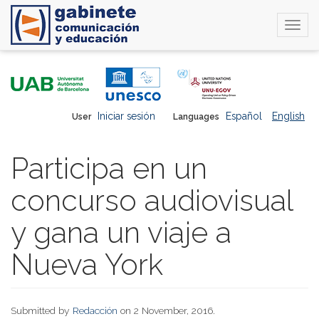
Togg
navi
Skip
to
main
content
Iniciar sesión
Español
English
User
Languages
Participa en un
concurso audiovisual
y gana un viaje a
Nueva York
Submitted by
Redacción
on 2 November, 2016.