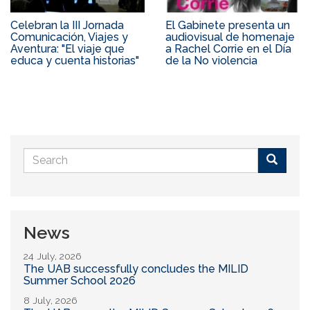
Celebran la III Jornada
El Gabinete presenta un
Comunicación, Viajes y
audiovisual de homenaje
Aventura: "El viaje que
a Rachel Corrie en el Día
educa y cuenta historias"
de la No violencia
Search
form
Buscar
News
24 July, 2026
The UAB successfully concludes the MILID
Summer School 2026
8 July, 2026