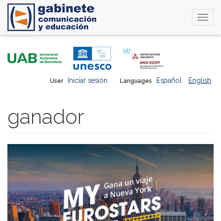
Togg
navi
Skip
to
main
content
Iniciar sesión
Español
English
User
Languages
ganador