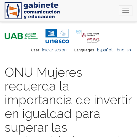
Togg
navi
Skip
to
main
content
Iniciar sesión
Español
English
User
Languages
ONU Mujeres
recuerda la
importancia de invertir
en igualdad para
superar las