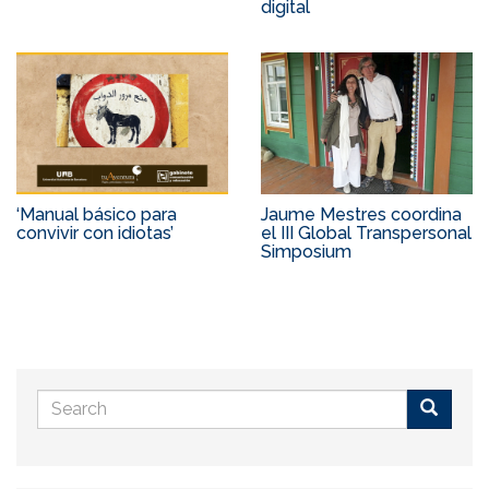
digital
‘Manual básico para
Jaume Mestres coordina
convivir con idiotas’
el III Global Transpersonal
Simposium
Search
form
Buscar