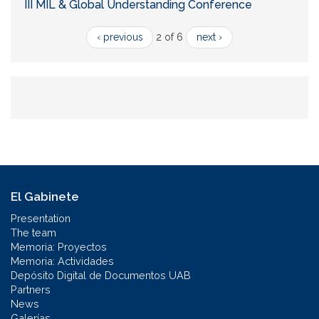
III MIL & Global Understanding Conference
‹ previous
2 of 6
next ›
El Gabinete
Presentation
The team
Memoria: Proyectos
Memoria: Actividades
Depósito Digital de Documentos UAB
Partners
News
Galerías