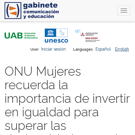
Togg
navi
Skip
to
main
content
Iniciar sesión
Español
English
User
Languages
ONU Mujeres
recuerda la
importancia de invertir
en igualdad para
superar las