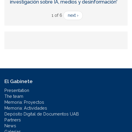
investigación sobre IA, medios y desinformación'
1 of 6
next ›
El Gabinete
Presentation
The team
Memoria: Proyectos
Memoria: Actividades
Depósito Digital de Documentos UAB
Partners
News
Galerías