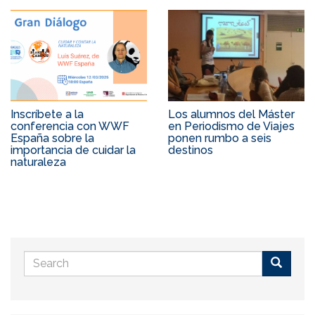
Inscríbete a la
Los alumnos del Máster
conferencia con WWF
en Periodismo de Viajes
España sobre la
ponen rumbo a seis
importancia de cuidar la
destinos
naturaleza
Search
form
Buscar