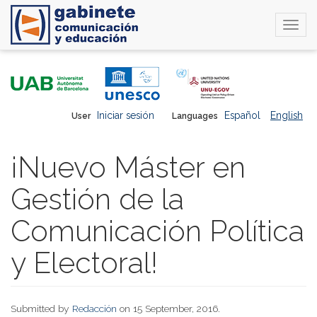
Togg
navi
Skip
to
main
content
Iniciar sesión
Español
English
User
Languages
¡Nuevo Máster en
Gestión de la
Comunicación Política
y Electoral!
Submitted by
Redacción
on 15 September, 2016.