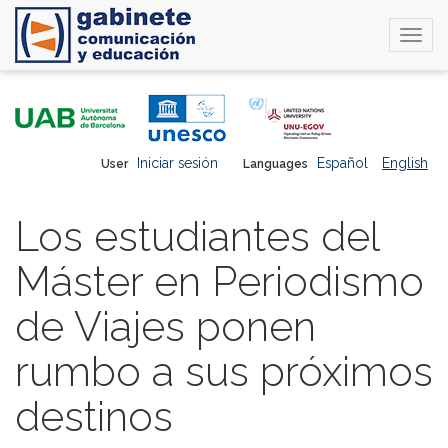
Togg
navi
Skip
to
main
content
Iniciar sesión
Español
English
User
Languages
Los estudiantes del
Máster en Periodismo
de Viajes ponen
rumbo a sus próximos
destinos