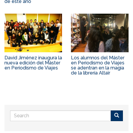
de este año
David Jiménez inaugura la
Los alumnos del Máster
nueva edición del Máster
en Periodismo de Viajes
en Periodismo de Viajes
se adentran en la magia
de la librería Altaïr
Search
form
Buscar