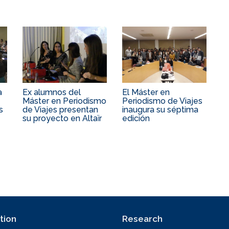
a
Ex alumnos del
El Máster en
Máster en Periodismo
Periodismo de Viajes
s
de Viajes presentan
inaugura su séptima
su proyecto en Altaïr
edición
tion
Research