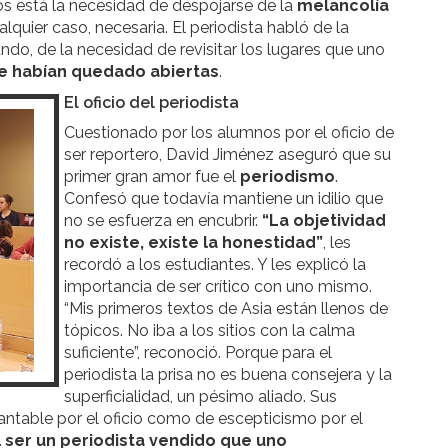
vos está la necesidad de despojarse de la
melancolía
alquier caso, necesaria. El periodista habló de la
undo, de la necesidad de revisitar los lugares que uno
que habían quedado abiertas
.
El oficio del periodista
Cuestionado por los alumnos por el oficio de
ser reportero, David Jiménez aseguró que su
primer gran amor fue el
periodismo
.
Confesó que todavía mantiene un idilio que
no se esfuerza en encubrir.
“La objetividad
no existe, existe la honestidad”
, les
recordó a los estudiantes. Y les explicó la
importancia de ser crítico con uno mismo.
“Mis primeros textos de Asia están llenos de
tópicos. No iba a los sitios con la calma
suficiente”, reconoció. Porque para el
periodista la prisa no es buena consejera y la
superficialidad, un pésimo aliado. Sus
antable por el oficio como de escepticismo por el
 ser un periodista vendido que uno