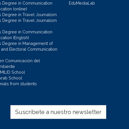
s Degree in Communication
EduMediaLab
ation (online)
s Degree in Travel Journalism
s Degree in Travel Journalism
s Degree in Communication
cation (English)
s Degree in Management of
al and Electoral Communication
en Comunicación del
mbiente
 MILID School
Arab School
nials from students
Suscríbete a nuestro newsletter