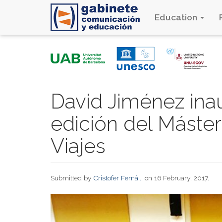
Education
Skip
to
main
content
David Jiménez ina
edición del Máste
Viajes
Submitted by
Cristofer Ferná...
on 16 February, 2017.