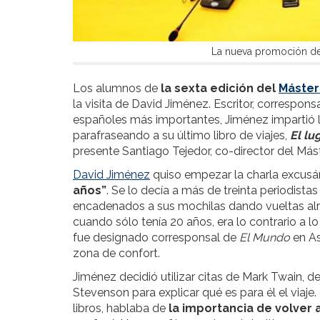
La nueva promoción del
Los alumnos de
la sexta edición del
Máster
la visita de David Jiménez. Escritor, corresponsa
españoles más importantes, Jiménez impartió la 
parafraseando a su último libro de viajes,
El lu
presente Santiago Tejedor, co-director del Máste
David Jiménez
quiso empezar la charla excus
años”
. Se lo decía a más de treinta periodista
encadenados a sus mochilas dando vueltas alr
cuando sólo tenía 20 años, era lo contrario a l
fue designado corresponsal de
El Mundo
en As
zona de confort.
Jiménez decidió utilizar citas de Mark Twain, d
Stevenson para explicar qué es para él el viaje
libros, hablaba de
la importancia de volver a 