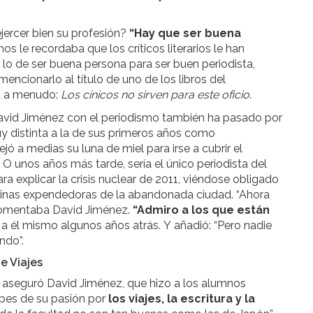
jercer bien su profesión?
“Hay que ser buena
nos le recordaba que los críticos literarios le han
n lo de ser buena persona para ser buen periodista,
encionarlo al título de uno de los libros del
a a menudo:
Los cínicos no sirven para este oficio
.
 David Jiménez con el periodismo también ha pasado por
y distinta a la de sus primeros años como
jó a medias su luna de miel para irse a cubrir el
 O unos años más tarde, sería el único periodista del
 explicar la crisis nuclear de 2011, viéndose obligado
quinas expendedoras de la abandonada ciudad. “Ahora
 comentaba David Jiménez.
“Admiro a los que están
se a él mismo algunos años atrás. Y añadió: “Pero nadie
ndo”.
e Viajes
, aseguró David Jiménez, que hizo a los alumnos
ipes de su pasión por
los viajes, la escritura y la