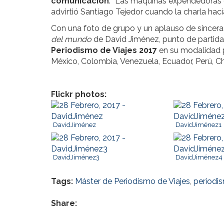
comunicación
. “Las máquinas expendedoras 
advirtió Santiago Tejedor cuando la charla ha
Con una foto de grupo y un aplauso de sincera
del mundo
de David Jiménez, punto de partida
Periodismo de Viajes 2017
en su modalidad p
México, Colombia, Venezuela, Ecuador, Perú, Chile
Flickr photos:
DavidJiménez
DavidJiménez1
DavidJiménez3
DavidJiménez4
Tags:
Máster de Periodismo de Viajes
,
periodis
Share: