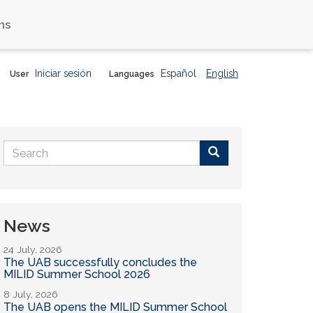
ns
Iniciar sesión
Español
English
User
Languages
Search
form
Buscar
News
24 July, 2026
The UAB successfully concludes the
MILID Summer School 2026
8 July, 2026
The UAB opens the MILID Summer School