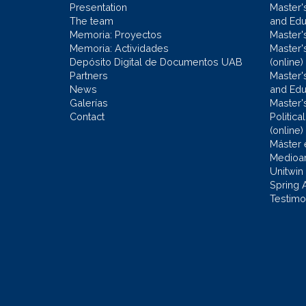
Presentation
Master'
The team
and Educ
Memoria: Proyectos
Master'
Memoria: Actividades
Master'
Depósito Digital de Documentos UAB
(online)
Partners
Master'
News
and Edu
Galerías
Master'
Contact
Politic
(online)
Máster 
Medioa
Unitwin
Spring 
Testimo