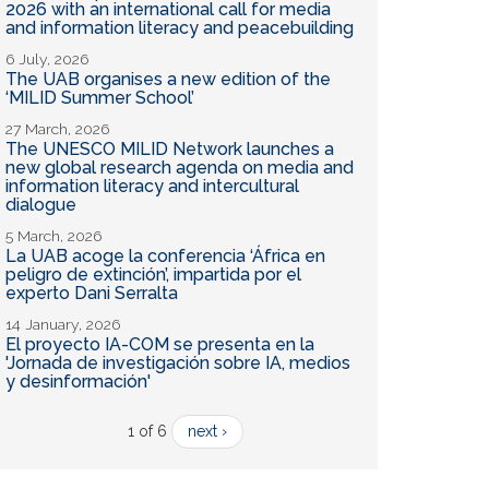
2026 with an international call for media
and information literacy and peacebuilding
6 July, 2026
The UAB organises a new edition of the
‘MILID Summer School’
27 March, 2026
The UNESCO MILID Network launches a
new global research agenda on media and
information literacy and intercultural
dialogue
5 March, 2026
La UAB acoge la conferencia ‘África en
peligro de extinción’, impartida por el
experto Dani Serralta
14 January, 2026
El proyecto IA-COM se presenta en la
'Jornada de investigación sobre IA, medios
y desinformación'
1 of 6
next ›