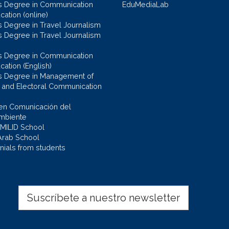
s Degree in Communication
EduMediaLab
ation (online)
s Degree in Travel Journalism
s Degree in Travel Journalism
s Degree in Communication
cation (English)
s Degree in Management of
al and Electoral Communication
en Comunicación del
mbiente
 MILID School
Arab School
nials from students
Suscríbete a nuestro newsletter