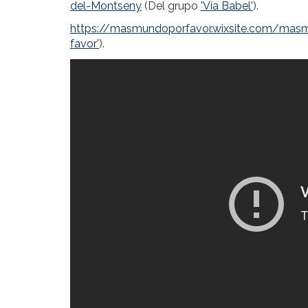
del-Montseny
(Del grupo
'Vía Babel'
).
https://masmundoporfavor.wixsite.com/mas
favor'
).