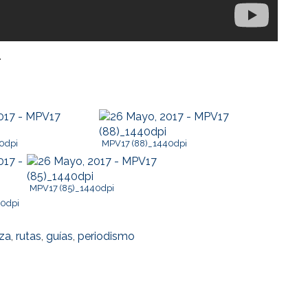
.
0dpi
MPV17 (88)_1440dpi
MPV17 (85)_1440dpi
40dpi
eza
,
rutas
,
guías
,
periodismo