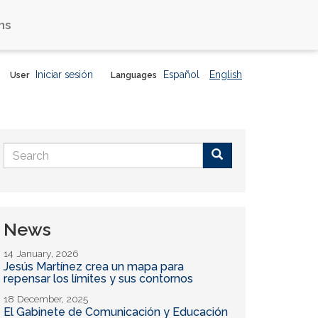
ns
Iniciar sesión
Español
English
User
Languages
Search
form
Buscar
News
14 January, 2026
Jesús Martínez crea un mapa para
repensar los límites y sus contornos
18 December, 2025
El Gabinete de Comunicación y Educación