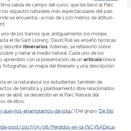
ltima salida de campo del curso, que les llevó al Parc
e los espacios naturales más espectaculares del país,
nde se encuentra –a más de 1.100 metros de altitud–
nt.
uno de los tramos que, antiguamente, los monjes
sta el de Sant Llorenç. David Rull les enseñó técnicas
y describir
itinerarios
. Además, se reflexionó sobre
cubrir y narrar el medio natural. Cada uno de los
lo aprendido con la presentación de un
artículo
breve
a, fotografías, un mapa del itinerario y una descripción
ista en la naturaleza’ los estudiantes, también de
ctos de temática y planteamiento libre relacionados
es de abril, se desarrolló en el Parc Natural del
s de ellos:
-en-que-nos-enamoramos-de-lola/
(Del grupo
'De trip
single-post/2017/05/08/Perdidos-en-la-l%C3%ADrica-