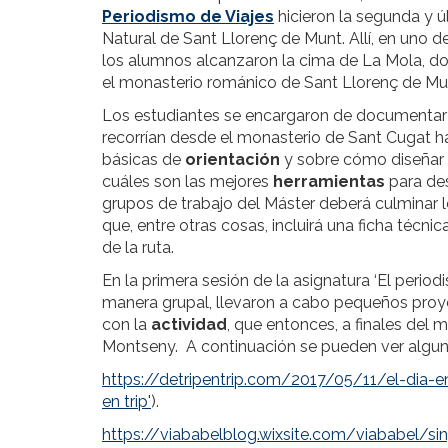
Periodismo de Viajes
hicieron la segunda y ú
Natural de Sant Llorenç de Munt. Allí, en uno d
los alumnos alcanzaron la cima de La Mola, do
el monasterio románico de Sant Llorenç de Mu
Los estudiantes se encargaron de documentar 
recorrían desde el monasterio de Sant Cugat ha
básicas de
orientación
y sobre cómo diseñar 
cuáles son las mejores
herramientas
para des
grupos de trabajo del Máster deberá culminar 
que, entre otras cosas, incluirá una ficha técnic
de la ruta.
En la primera sesión de la asignatura ‘El period
manera grupal, llevaron a cabo pequeños proye
con la
actividad
, que entonces, a finales del m
Montseny. A continuación se pueden ver alguno
https://detripentrip.com/2017/05/11/el-dia
en trip'
).
https://viababelblog.wixsite.com/viababel/