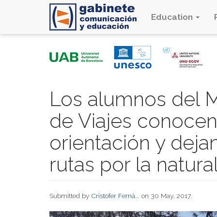
Education
Skip
to
main
content
Los alumnos del M
de Viajes conocen
orientación y deja
rutas por la natura
Submitted by
Cristofer Ferná...
on 30 May, 2017.