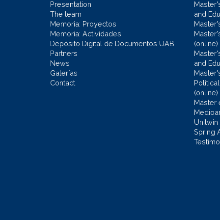
Presentation
Master'
The team
and Educ
Memoria: Proyectos
Master'
Memoria: Actividades
Master'
Depósito Digital de Documentos UAB
(online)
Partners
Master'
News
and Edu
Galerías
Master'
Contact
Politic
(online)
Máster 
Medioa
Unitwin
Spring 
Testimo