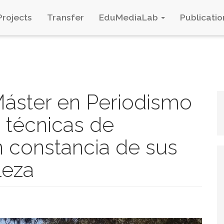
Projects
Transfer
EduMediaLab
Publicatio
áster en Periodismo
 técnicas de
n constancia de sus
leza