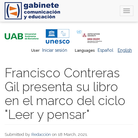
Togg
navi
Skip
to
main
content
Iniciar sesión
Español
English
User
Languages
Francisco Contreras
Gil presenta su libro
en el marco del ciclo
"Leer y pensar"
Submitted by
Redacción
on 18 March, 2021.