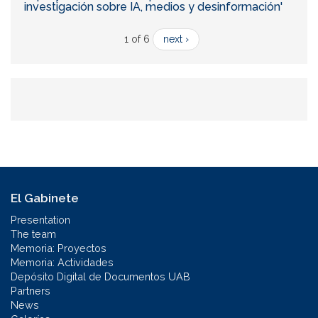
investigación sobre IA, medios y desinformación'
1 of 6
next ›
El Gabinete
Presentation
The team
Memoria: Proyectos
Memoria: Actividades
Depósito Digital de Documentos UAB
Partners
News