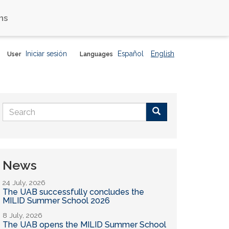
ns
Iniciar sesión
Español
English
User
Languages
Search
form
Buscar
News
24 July, 2026
The UAB successfully concludes the
MILID Summer School 2026
8 July, 2026
The UAB opens the MILID Summer School