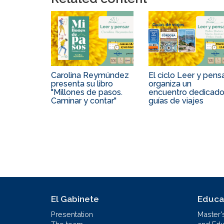
Carolina Reymúndez
El ciclo Leer y pens
presenta su libro
organiza un
"Millones de pasos.
encuentro dedicado
Caminar y contar"
guías de viajes
El Gabinete
Educa
Presentation
Master'