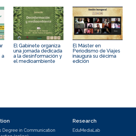
ar
El Gabinete organiza
El Máster en
una jornada dedicada
Periodismo de Viajes
 a
a la desinformación y
inaugura su décima
el medioambiente
edición
tion
Research
s Degree in Communication
EduMediaLab