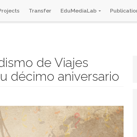
Projects
Transfer
EduMediaLab
Publicatio
odismo de Viajes
su décimo aniversario