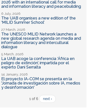
2026 with an international call for media
and information literacy and peacebuilding
6 July, 2026
The UAB organises a new edition of the
‘MILID Summer School’
27 March, 2026
The UNESCO MILID Network launches a
new global research agenda on media and
information literacy and intercultural
dialogue
5 March, 2026
La UAB acoge la conferencia ‘África en
peligro de extinción’, impartida por el
experto Dani Serralta
14 January, 2026
El proyecto IA-COM se presenta en la
'Jornada de investigación sobre IA, medios
y desinformación'
1 of 6
next ›