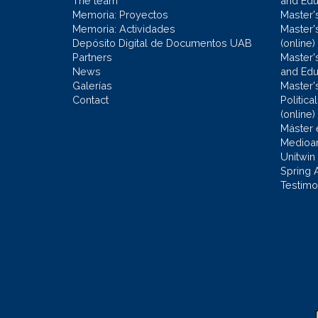
The team
and Educ
Memoria: Proyectos
Master'
Memoria: Actividades
Master'
Depósito Digital de Documentos UAB
(online)
Partners
Master'
News
and Edu
Galerías
Master'
Contact
Politic
(online)
Máster 
Medioa
Unitwin
Spring 
Testimo