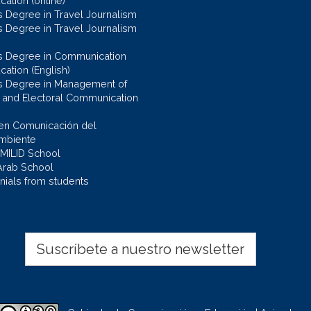
ation (online)
s Degree in Travel Journalism
s Degree in Travel Journalism
s Degree in Communication
cation (English)
s Degree in Management of
al and Electoral Communication
en Comunicación del
mbiente
 MILID School
Arab School
nials from students
Suscríbete a nuestro newsletter