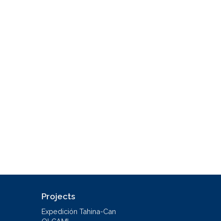
Projects
Expedición Tahina-Can