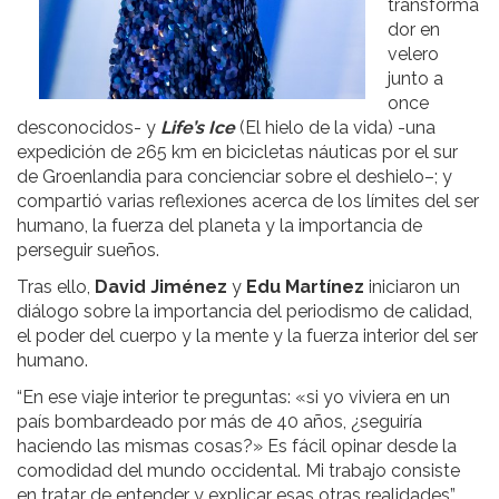
transforma
dor en
velero
junto a
once
desconocidos- y
Life’s Ice
(El hielo de la vida) -una
expedición de 265 km en bicicletas náuticas por el sur
de Groenlandia para concienciar sobre el deshielo–; y
compartió varias reflexiones acerca de los límites del ser
humano, la fuerza del planeta y la importancia de
perseguir sueños.
Tras ello,
David Jiménez
y
Edu Martínez
iniciaron un
diálogo sobre la importancia del periodismo de calidad,
el poder del cuerpo y la mente y la fuerza interior del ser
humano.
“En ese viaje interior te preguntas: «si yo viviera en un
país bombardeado por más de 40 años, ¿seguiría
haciendo las mismas cosas?» Es fácil opinar desde la
comodidad del mundo occidental. Mi trabajo consiste
en tratar de entender y explicar esas otras realidades”,