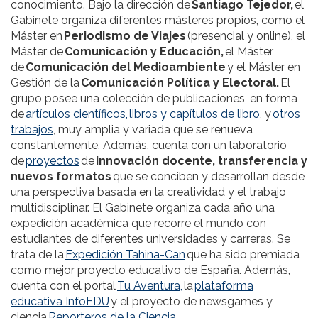
conocimiento. Bajo la dirección de
Santiago Tejedor,
el
Gabinete organiza diferentes másteres propios, como el
Máster en
Periodismo de Viajes
(presencial y online), el
Máster de
Comunicación y Educación,
el Máster
de
Comunicación del Medioambiente
y el Máster en
Gestión de la
Comunicación Política y Electoral.
El
grupo posee una colección de publicaciones, en forma
de
artículos científicos,
libros y capítulos de libro
, y
otros
trabajos
, muy amplia y variada que se renueva
constantemente. Además, cuenta con un laboratorio
de
proyectos
de
innovación docente, transferencia y
nuevos formatos
que se conciben y desarrollan desde
una perspectiva basada en la creatividad y el trabajo
multidisciplinar. El Gabinete organiza cada año una
expedición académica que recorre el mundo con
estudiantes de diferentes universidades y carreras. Se
trata de la
Expedición Tahina-Can
que ha sido premiada
como mejor proyecto educativo de España. Además,
cuenta con el portal
Tu Aventura,
la
plataforma
educativa InfoEDU
y el proyecto de newsgames y
ciencia
Reporteros de la Ciencia
.