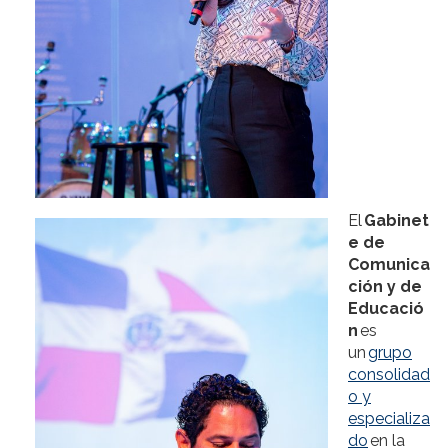
El
Gabinet
e de
Comunica
ción y de
Educació
n
es
un
grupo
consolidad
o y
especializa
do
en la