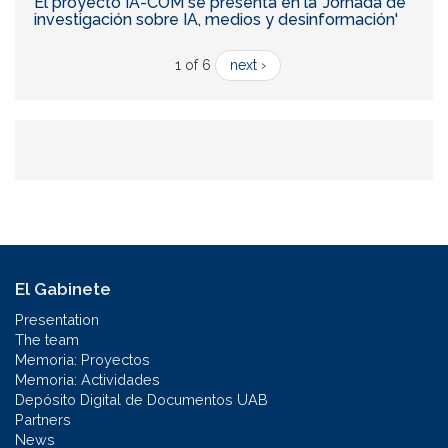
El proyecto IA-COM se presenta en la 'Jornada de
investigación sobre IA, medios y desinformación'
1 of 6
next ›
El Gabinete
Presentation
The team
Memoria: Proyectos
Memoria: Actividades
Depósito Digital de Documentos UAB
Partners
News