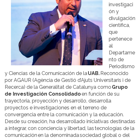
investigaci
ón y
divulgación
científica,
que
pertenece
al
Departame
nto de
Periodismo
y Ciencias de la Comunicación de la
UAB.
Reconocido
por AGAUR (Agència de Gestió d’Ajuts Universitaris i de
Recerca) de la Generalitat de Catalunya como
Grupo
de Investigación Consolidado
en función de su
trayectoria, proyección y desarrollo, desarrolla
proyectos e investigaciones en el terreno de
convergencia entre la comunicación y la educación.
Desde su creación, ha desarrollado iniciativas destinadas
a integrar, con conciencia y libertad, las tecnologías de la
comunicación en la denominada sociedad global o del