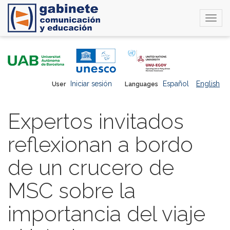
Togg
navi
Skip
to
main
content
Iniciar sesión
Español
English
User
Languages
Expertos invitados
reflexionan a bordo
de un crucero de
MSC sobre la
importancia del viaje