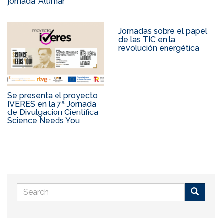
jornada 'A(l)mar'
Jornadas sobre el papel
de las TIC en la
revolución energética
Se presenta el proyecto
IVERES en la 7ª Jornada
de Divulgación Científica
Science Needs You
Search
form
Buscar