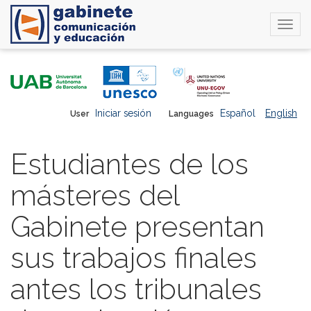
Togg
navi
Skip
to
main
content
Iniciar sesión
Español
English
User
Languages
Estudiantes de los
másteres del
Gabinete presentan
sus trabajos finales
antes los tribunales