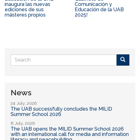
inaugura las nuevas
Comunicación y
ediciones de sus
Educación de la UAB
másteres propios
2025!
Search
form
Buscar
News
24 July, 2026
The UAB successfully concludes the MILID
Summer School 2026
8 July, 2026
The UAB opens the MILID Summer School 2026
with an international call for media and information
literacy and peacebuilding