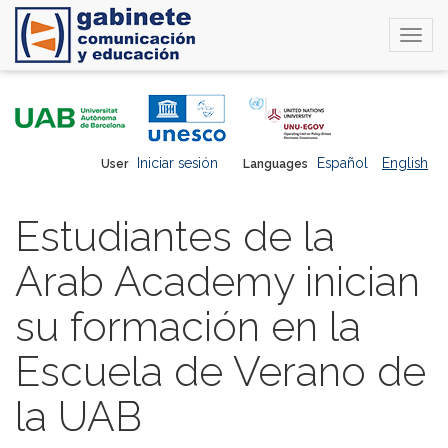
Togg
navi
Skip
to
main
content
Iniciar sesión
Español
English
User
Languages
Estudiantes de la
Arab Academy inician
su formación en la
Escuela de Verano de
la UAB