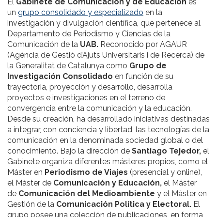
El
Gabinete de Comunicación y de Educación
es
un
grupo consolidado y especializado
en la
investigación y divulgación científica, que pertenece al
Departamento de Periodismo y Ciencias de la
Comunicación de la
UAB.
Reconocido por AGAUR
(Agència de Gestió d’Ajuts Universitaris i de Recerca) de
la Generalitat de Catalunya como
Grupo de
Investigación Consolidado
en función de su
trayectoria, proyección y desarrollo, desarrolla
proyectos e investigaciones en el terreno de
convergencia entre la comunicación y la educación.
Desde su creación, ha desarrollado iniciativas destinadas
a integrar, con conciencia y libertad, las tecnologías de la
comunicación en la denominada sociedad global o del
conocimiento. Bajo la dirección de
Santiago Tejedor,
el
Gabinete organiza diferentes másteres propios, como el
Máster en
Periodismo de Viajes
(presencial y online),
el Máster de
Comunicación y Educación,
el Máster
de
Comunicación del Medioambiente
y el Máster en
Gestión de la
Comunicación Política y Electoral.
El
grupo posee una colección de publicaciones, en forma