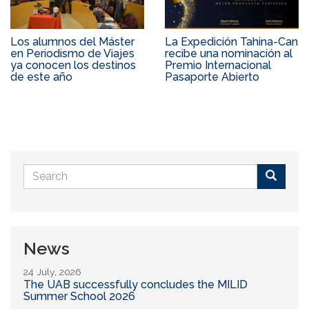
Los alumnos del Máster
La Expedición Tahina-Can
en Periodismo de Viajes
recibe una nominación al
ya conocen los destinos
Premio Internacional
de este año
Pasaporte Abierto
Search
form
Buscar
News
24 July, 2026
The UAB successfully concludes the MILID
Summer School 2026