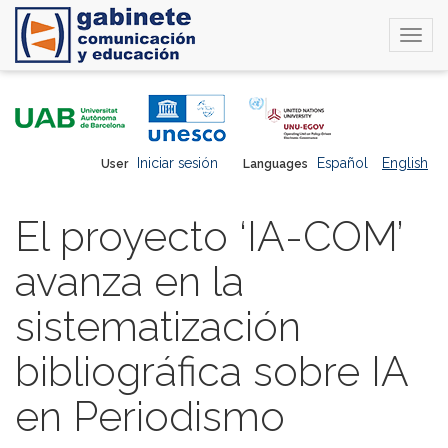
Togg
navi
Skip
to
main
content
Iniciar sesión
Español
English
User
Languages
El proyecto ‘IA-COM’
avanza en la
sistematización
bibliográfica sobre IA
en Periodismo