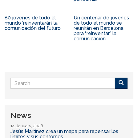
80 jóvenes de todo el
Un centenar de jóvenes
mundo ‘reinventarán’ la
de todo el mundo se
comunicación del futuro
reunirán en Barcelona
para “reinventar” la
comunicación
Search
form
Buscar
News
14 January, 2026
Jesús Martínez crea un mapa para repensar los
límites y sus contornos