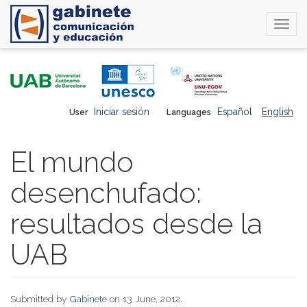
Togg
navi
Skip
to
main
content
Iniciar sesión
Español
English
User
Languages
El mundo
desenchufado:
resultados desde la
UAB
Submitted by
Gabinete
on 13 June, 2012.