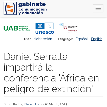
Togg
navi
Skip
to
main
content
Iniciar sesión
Español
English
User
Languages
Daniel Serralta
impartirá la
conferencia 'África en
peligro de extinción'
Submitted by
Elena Hita
on 16 March, 2023.