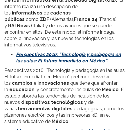
de los Informativos en la Sociedad Digital (OI2).
El
informe realiza una descripción de
los
informativos
de
cadenas
públicas
como
ZDF
(Alemania),
France 24
(Francia)
y
RAI News
(Italia) y de los avances que se puede
encontrar en ellos. De este modo, el informe indaga
sobre la innovación y las nuevas tecnologías en los
informativos televisivos.
Perspectivas 2016: "Tecnología y pedagogía en
las aulas: El futuro inmediato en México”.
Perspectivas 2016: "Tecnología y pedagogía en las aulas:
El futuro inmediato en México” pretende desvelar
los
cambios
e
innovaciones
que tiene que afrontar
la
educación
, y concretamente, las aulas de
México
. El
estudio aborda las tendencias de inclusión de los
nuevos
dispositivos tecnológicos
y de
varias
herramientas digitales
pedagógicas, como los
pizarrones electrónicos y las impresoras 3D, en el
sistema educativo de
México
.