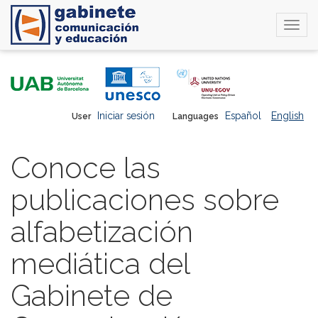
Togg
navi
Skip
to
main
content
Iniciar sesión
Español
English
User
Languages
Conoce las
publicaciones sobre
alfabetización
mediática del
Gabinete de