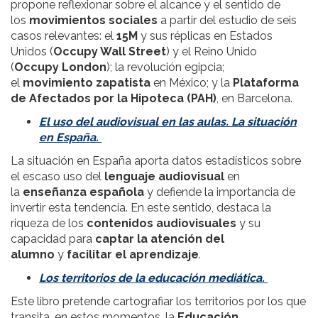
propone reflexionar sobre el alcance y el sentido de
los
movimientos sociales
a partir del estudio de seis
casos relevantes: el
15M
y sus réplicas en Estados
Unidos (
Occupy Wall Street
) y el Reino Unido
(
Occupy London
); la revolución egipcia;
el
movimiento zapatista
en México; y la
Plataforma
de Afectados por la Hipoteca (PAH)
, en Barcelona.
El uso del audiovisual en las aulas. La situación
en España.
La situación en España aporta datos estadísticos sobre
el escaso uso del
lenguaje audiovisual
en
la
enseñanza española
y defiende la importancia de
invertir esta tendencia. En este sentido, destaca la
riqueza de los
contenidos audiovisuales
y su
capacidad para
captar la atención del
alumno
y
facilitar el aprendizaje
.
Los territorios de la educación mediática.
Este libro pretende cartografiar los territorios por los que
transita, en estos momentos, la
Educación