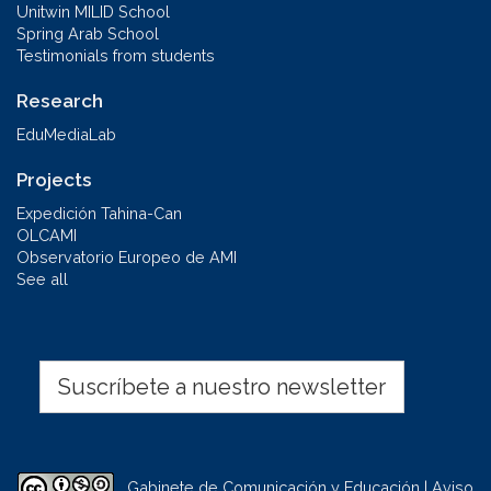
Unitwin MILID School
Spring Arab School
Testimonials from students
Research
EduMediaLab
Projects
Expedición Tahina-Can
OLCAMI
Observatorio Europeo de AMI
See all
Suscríbete a nuestro newsletter
Gabinete de Comunicación y Educación | Aviso