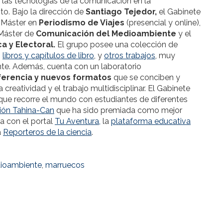
d, las tecnologías de la comunicación en la
o. Bajo la dirección de
Santiago Tejedor,
el Gabinete
l Máster en
Periodismo de Viajes
(presencial y online),
Máster de
Comunicación del Medioambiente
y el
a y Electoral.
El grupo posee una colección de
,
libros y capítulos de libro
, y
otros trabajos
, muy
te. Además, cuenta con un laboratorio
ferencia y nuevos formatos
que se conciben y
reatividad y el trabajo multidisciplinar. El Gabinete
ue recorre el mundo con estudiantes de diferentes
ión Tahina-Can
que ha sido premiada como mejor
 con el portal
Tu Aventura,
la
plataforma educativa
a
Reporteros de la ciencia
.
dioambiente
,
marruecos