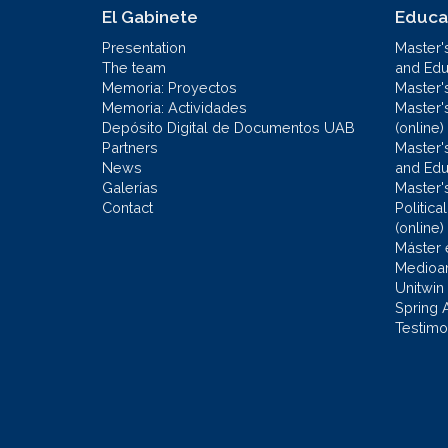
El Gabinete
Educa
Presentation
Master'
The team
and Educ
Memoria: Proyectos
Master'
Memoria: Actividades
Master'
Depósito Digital de Documentos UAB
(online)
Partners
Master'
News
and Edu
Galerías
Master'
Contact
Politic
(online)
Máster 
Medioa
Unitwin
Spring 
Testimo