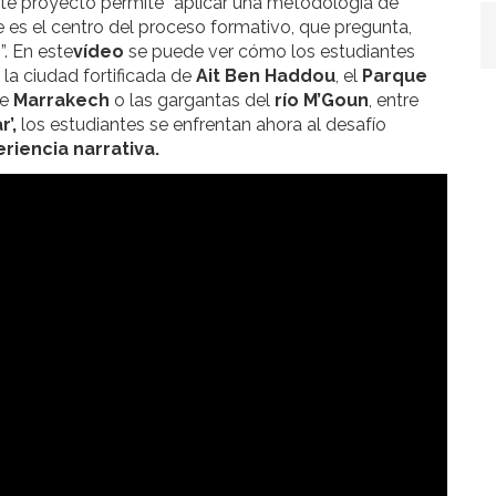
 este proyecto permite “aplicar una metodología de
 es el centro del proceso formativo, que pregunta,
”. En este
vídeo
se puede ver cómo los estudiantes
, la ciudad fortificada de
Ait Ben Haddou
, el
Parque
e
Marrakech
o las gargantas del
río M’Goun
, entre
r’,
los estudiantes se enfrentan ahora al desafío
riencia narrativa.