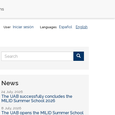
ns
Iniciar sesión
Español
English
User
Languages
Search
form
Buscar
News
24 July, 2026
The UAB successfully concludes the
MILID Summer School 2026
8 July, 2026
The UAB opens the MILID Summer School