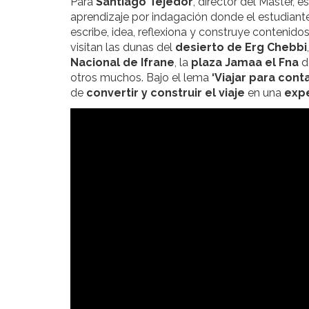
Para
Santiago Tejedor
, director del Máster,
aprendizaje por indagación donde el estudiante
escribe, idea, reflexiona y construye contenidos
visitan las dunas del
desierto de Erg Chebbi
Nacional de Ifrane
, la
plaza Jamaa el Fna
d
otros muchos. Bajo el lema
‘Viajar para conta
de
convertir y construir el viaje
en una
expe