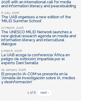
2026 with an international call for media
and information literacy and peacebuilding
6 July, 2026
The UAB organises a new edition of the
‘MILID Summer School’
27 March, 2026
The UNESCO MILID Network launches a
new global research agenda on media and
information literacy and intercultural
dialogue
5 March, 2026
La UAB acoge la conferencia ‘África en
peligro de extinción’, impartida por el
experto Dani Serralta
14 January, 2026
El proyecto IA-COM se presenta en la
'Jornada de investigación sobre IA, medios
y desinformación'
1 of 6
next ›