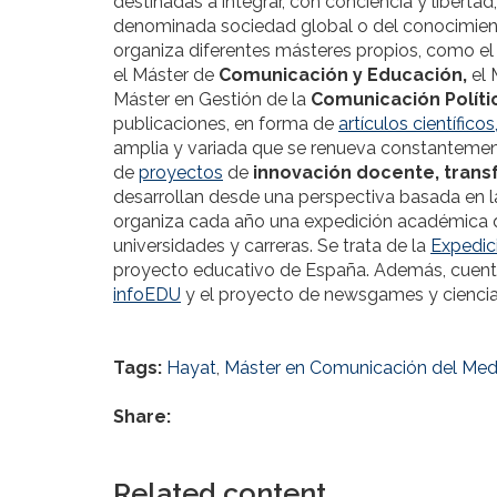
destinadas a integrar, con conciencia y liberta
denominada sociedad global o del conocimient
organiza diferentes másteres propios, como e
el Máster de
Comunicación y Educación,
el 
Máster en Gestión de la
Comunicación Polític
publicaciones, en forma de
artículos científicos
amplia y variada que se renueva constantemen
de
proyectos
de
innovación docente, trans
desarrollan desde una perspectiva basada en la c
organiza cada año una expedición académica q
universidades y carreras. Se trata de la
Expedic
proyecto educativo de España. Además, cuenta
infoEDU
y el proyecto de newsgames y cienci
Tags:
Hayat
,
Máster en Comunicación del Me
Share:
Related content