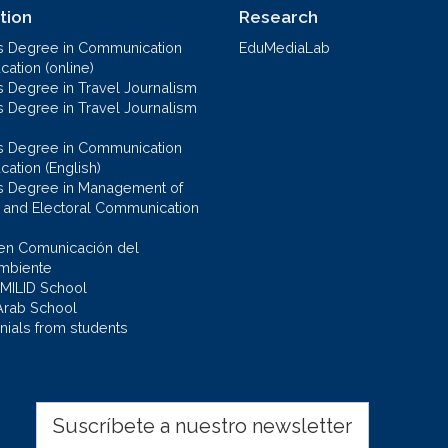
tion
Research
s Degree in Communication
EduMediaLab
ation (online)
s Degree in Travel Journalism
s Degree in Travel Journalism
s Degree in Communication
cation (English)
s Degree in Management of
al and Electoral Communication
en Comunicación del
mbiente
 MILID School
Arab School
nials from students
Suscríbete a nuestro newsletter