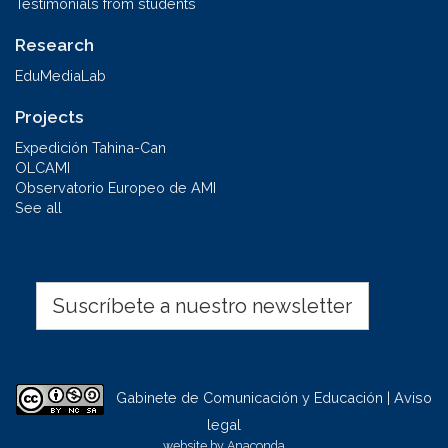
Testimonials from students
Research
EduMediaLab
Projects
Expedición Tahina-Can
OLCAMI
Observatorio Europeo de AMI
See all
Suscríbete a nuestro newsletter
Gabinete de Comunicación y Educación | Aviso
legal
website by
Anaconda