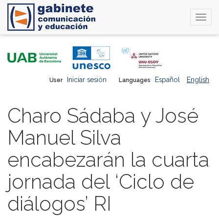
Togg
navi
Skip
to
main
content
Iniciar sesión
Español
English
User
Languages
Charo Sádaba y José
Manuel Silva
encabezarán la cuarta
jornada del ‘Ciclo de
diálogos’ RI