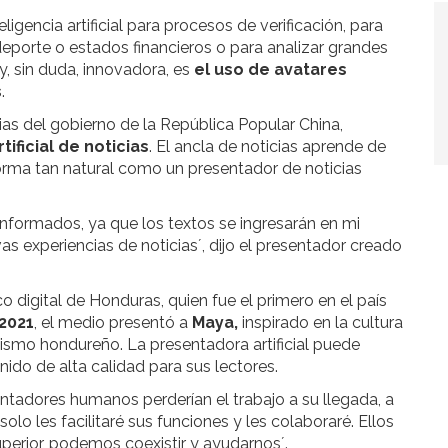
igencia artificial para procesos de verificación, para
porte o estados financieros o para analizar grandes
y, sin duda, innovadora, es
el uso de avatares
s
.
icias del gobierno de la República Popular China,
ificial de noticias
. El ancla de noticias aprende de
forma tan natural como un presentador de noticias
nformados, ya que los textos se ingresarán en mi
as experiencias de noticias´, dijo el presentador creado
ico digital de Honduras, quien fue el primero en el país
2021
, el medio presentó a
Maya,
inspirado en la cultura
ismo hondureño. La presentadora artificial puede
ido de alta calidad para sus lectores.
entadores humanos perderían el trabajo a su llegada, a
olo les facilitaré sus funciones y les colaboraré. Ellos
perior, podemos coexistir y ayudarnos´.