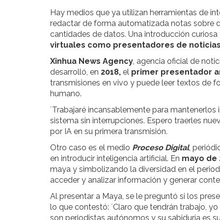
Hay medios que ya utilizan herramientas de intel
redactar de forma automatizada notas sobre de
cantidades de datos. Una introducción curiosa 
virtuales como presentadores de noticia
Xinhua News Agency
, agencia oficial de not
desarrolló, en
2018,
el
primer presentador art
transmisiones en vivo y puede leer textos de 
humano.
´Trabajaré incansablemente para mantenerlos i
sistema sin interrupciones. Espero traerles nuev
por IA en su primera transmisión.
Otro caso es el medio
Proceso Digital
, periód
en introducir inteligencia artificial. En
mayo de 
maya y simbolizando la diversidad en el period
acceder y analizar información y generar conten
Al presentar a Maya, se le preguntó si los pres
lo que contestó: ´Claro que tendrán trabajo, yo s
son periodistas autónomos y su sabiduría es su