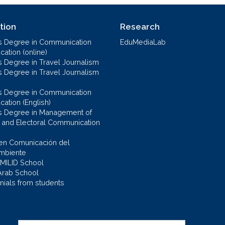
tion
Research
s Degree in Communication
EduMediaLab
ation (online)
s Degree in Travel Journalism
s Degree in Travel Journalism
s Degree in Communication
cation (English)
s Degree in Management of
al and Electoral Communication
en Comunicación del
mbiente
 MILID School
Arab School
nials from students