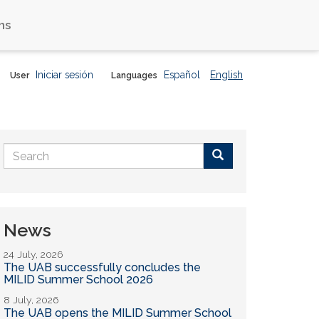
ns
Iniciar sesión
Español
English
User
Languages
Search
form
Buscar
News
24 July, 2026
The UAB successfully concludes the
MILID Summer School 2026
8 July, 2026
The UAB opens the MILID Summer School