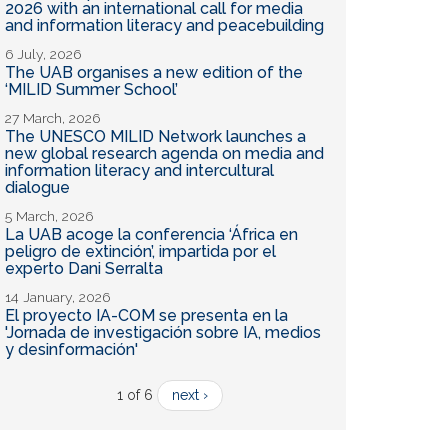
2026 with an international call for media
and information literacy and peacebuilding
6 July, 2026
The UAB organises a new edition of the
‘MILID Summer School’
27 March, 2026
The UNESCO MILID Network launches a
new global research agenda on media and
information literacy and intercultural
dialogue
5 March, 2026
La UAB acoge la conferencia ‘África en
peligro de extinción’, impartida por el
experto Dani Serralta
14 January, 2026
El proyecto IA-COM se presenta en la
'Jornada de investigación sobre IA, medios
y desinformación'
1 of 6
next ›