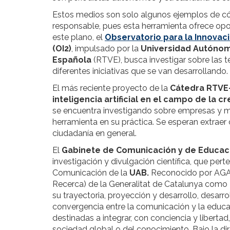
Estos medios son solo algunos ejemplos de có
responsable, pues esta herramienta ofrece opor
este plano, el
Observatorio para la Innovaci
(OI2)
, impulsado por la
Universidad Autóno
Española
(RTVE), busca investigar sobre las te
diferentes iniciativas que se van desarrollando.
El más reciente proyecto de la
Cátedra RTVE
inteligencia artificial en el campo de la c
se encuentra investigando sobre empresas y 
herramienta en su práctica. Se esperan extraer
ciudadanía en general.
El
Gabinete de Comunicación y de Educac
investigación y divulgación científica, que pe
Comunicación de la
UAB.
Reconocido por AGAUR
Recerca) de la Generalitat de Catalunya como
su trayectoria, proyección y desarrollo, desarro
convergencia entre la comunicación y la educac
destinadas a integrar, con conciencia y libert
sociedad global o del conocimiento. Bajo la di