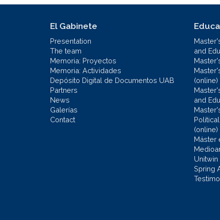
El Gabinete
Educa
Presentation
Master'
The team
and Educ
Memoria: Proyectos
Master'
Memoria: Actividades
Master'
Depósito Digital de Documentos UAB
(online)
Partners
Master'
News
and Edu
Galerías
Master'
Contact
Politic
(online)
Máster 
Medioa
Unitwin
Spring 
Testimo