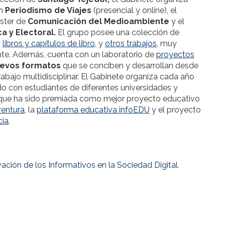
en
Periodismo de Viajes
(presencial y online), el
ster de
Comunicación del Medioambiente
y el
a y Electoral.
El grupo posee una colección de
,
libros y capítulos de libro
, y
otros trabajos
, muy
te. Además, cuenta con un laboratorio de
proyectos
uevos formatos
que se conciben y desarrollan desde
rabajo multidisciplinar. El Gabinete organiza cada año
o con estudiantes de diferentes universidades y
ue ha sido premiada como mejor proyecto educativo
entura,
la
plataforma educativa infoEDU
y el proyecto
cia
.
ación de los Informativos en la Sociedad Digital
,