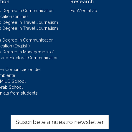
tion
Research
s Degree in Communication
EduMediaLab
ation (online)
s Degree in Travel Journalism
s Degree in Travel Journalism
s Degree in Communication
cation (English)
s Degree in Management of
al and Electoral Communication
en Comunicación del
mbiente
 MILID School
Arab School
nials from students
Suscríbete a nuestro newsletter