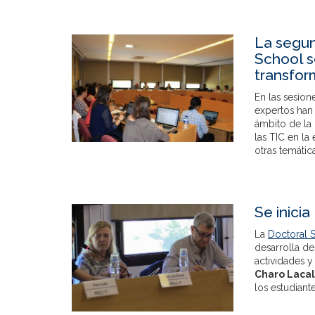
La segun
School s
transfor
En las sesion
expertos han 
ámbito de la 
las TIC en l
otras temática
Se inici
La
Doctoral
desarrolla d
actividades y
Charo Lacal
los estudiant