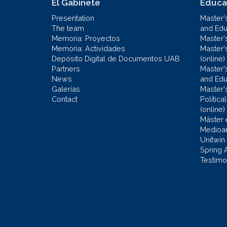
El Gabinete
Educa
Presentation
Master'
The team
and Educ
Memoria: Proyectos
Master'
Memoria: Actividades
Master'
Depósito Digital de Documentos UAB
(online)
Partners
Master'
News
and Edu
Galerías
Master'
Contact
Politic
(online)
Máster 
Medioa
Unitwin
Spring 
Testimo