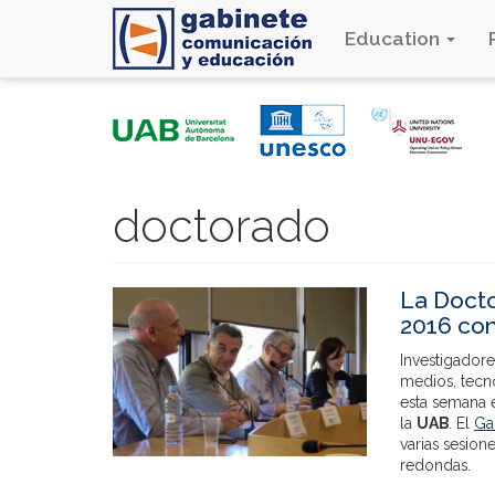
Education
Skip
to
main
content
doctorado
La Docto
2016 con
Investigadore
medios, tecn
esta semana 
la
UAB
. El
Ga
varias sesion
redondas.