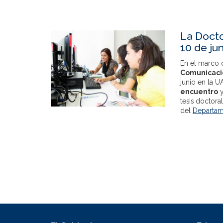
La Docto
10 de ju
En el marco 
Comunicaci
junio en la U
encuentro
y
tesis doctoral
del
Departam