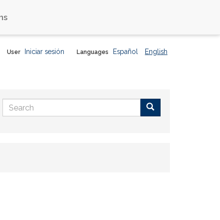
ns
Iniciar sesión
Español
English
User
Languages
Search
form
Buscar