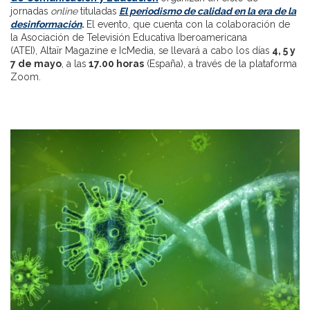
jornadas
online
tituladas
El periodismo de calidad en la era de la
desinformación
.
El evento, que cuenta con la colaboración de
la Asociación de Televisión Educativa Iberoamericana
(ATEI), Altaïr Magazine e IcMedia, se llevará a cabo los días
4, 5 y
7 de mayo
, a las
17.00 horas
(España), a través de la plataforma
Zoom.