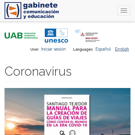
Togg
navi
Skip
to
main
content
Iniciar sesión
Español
English
User
Languages
Coronavirus