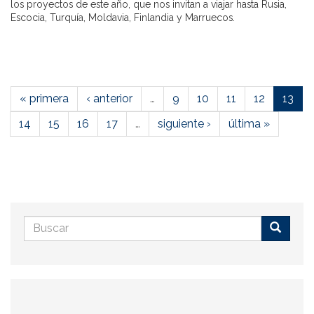
los proyectos de este año, que nos invitan a viajar hasta Rusia,
Escocia, Turquía, Moldavia, Finlandia y Marruecos.
« primera
‹ anterior
…
9
10
11
12
13
14
15
16
17
…
siguiente ›
última »
Formulario
de
Buscar
búsqueda