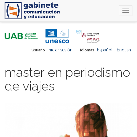
Togg
navi
Pasar
al
contenido
principal
Iniciar sesión
Español
English
Usuario
Idiomas
master en periodismo
de viajes