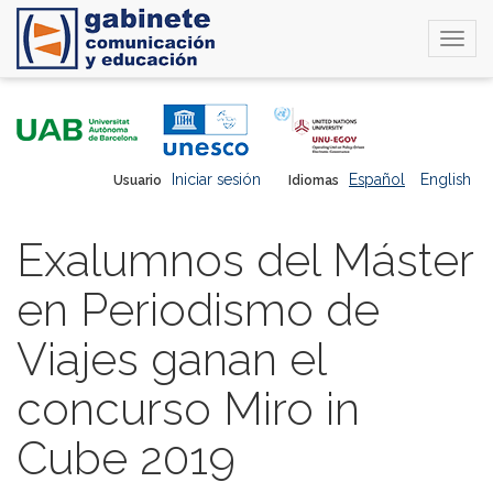
Togg
navi
Pasar
al
contenido
principal
Iniciar sesión
Español
English
Usuario
Idiomas
Exalumnos del Máster
en Periodismo de
Viajes ganan el
concurso Miro in
Cube 2019