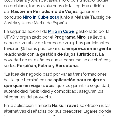
colombiana y Juan Sebastián Toro comunicador social
colombiano, todos exalumnos de la séptima edición
del
Máster en Periodismo de Viajes
, ganaron el
concurso
Miro in Cube 2019
junto a Melanie Taussig de
Austria y Jaime Martin de España.
La segunda edición de
Miro in Cube
, gestionado por la
UPVD y organizado por el
Programa Miro
, se llevó a
cabo del 20 al 22 de febrero de 2019. Los participantes
tuvieron 56 horas para crear una
empresa emergente
relacionada con la
gestión de flujos turísticos.
La
novedad de este año es que el concurso se celebró en 3
sedes:
Perpiñán, Palma y Barcelona.
“La idea de negocio pasó por varias transformaciones
hasta que terminó en una
aplicación para mujeres
que quieren viajar solas
, que les garantiza seguridad,
autenticidad, flexibilidad y comodidad”, aseguran los
integrantes del proyecto.
En la aplicación, llamada
Haiku Travel
, se ofrecen rutas
alternativas diseñadas por sus creadores, lugares donde