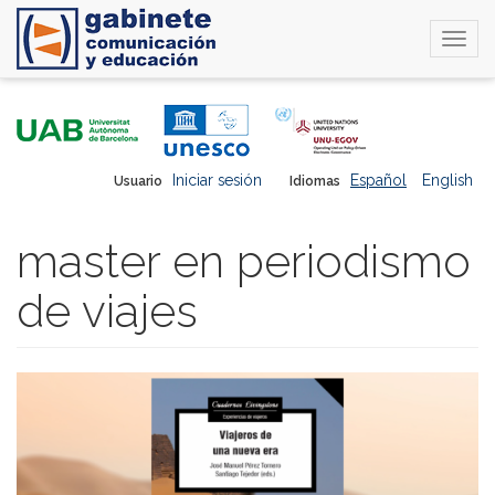
Togg
navi
Pasar
al
contenido
principal
Iniciar sesión
Español
English
Usuario
Idiomas
master en periodismo
de viajes