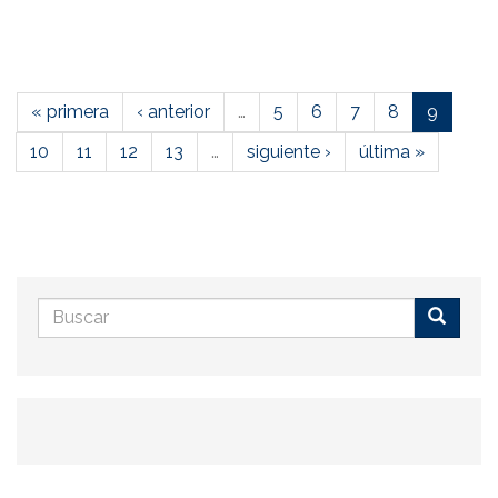
« primera
‹ anterior
…
5
6
7
8
9
10
11
12
13
…
siguiente ›
última »
Formulario
de
Buscar
búsqueda