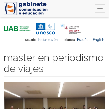
Togg
navi
Pasar
al
contenido
principal
Iniciar sesión
Español
English
Usuario
Idiomas
master en periodismo
de viajes