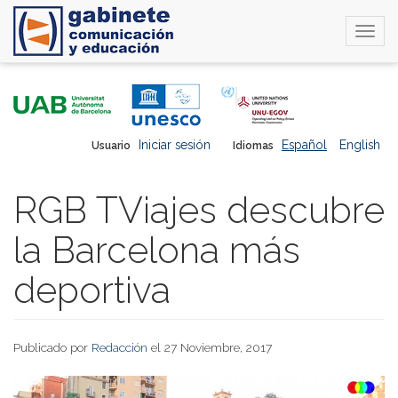
Togg
navi
Pasar
al
contenido
principal
Iniciar sesión
Español
English
Usuario
Idiomas
RGB TViajes descubre
la Barcelona más
deportiva
Publicado por
Redacción
el 27 Noviembre, 2017