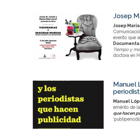
Josep Ma
Josep María
Comunicación 
evento que se
Documenta
Tiempo y mem
doctora en Hi
Manuel L
periodis
Manuel Lóp
emérito de la
que hacen p
‘publiperiodi