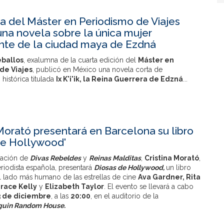
 del Máster en Periodismo de Viajes
una novela sobre la única mujer
nte de la ciudad maya de Ezdná
eballos
, exalumna de la cuarta edición del
Máster en
de Viajes
, publicó en México una novela corta de
histórica titulada
Ix K'i'ik, la Reina Guerrera de Edzná
...
 Morató presentará en Barcelona su libro
de Hollywood'
icación de
Divas Rebeldes
y
Reinas Malditas
,
Cristina Morató
,
eriodista española, presentará
Diosas de Hollywood,
un libro
l lado más humano de las estrellas de cine
Ava Gardner, Rita
race Kelly
y
Elizabeth Taylor
. El evento se llevará a cabo
3 de diciembre
, a las
20:00
, en el auditorio de la
guin Random House.