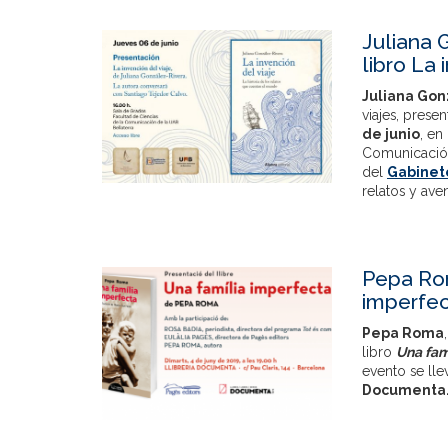
Juliana 
libro La 
Juliana Gon
viajes, prese
de junio
, en
Comunicación
del
Gabinet
relatos y aven
Pepa Rom
imperfec
Pepa Roma
libro
Una fam
evento se lle
Documenta