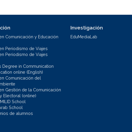
ción
Investigación
en Comunicación y Educación
EduMediaLab
en Periodismo de Viajes
en Periodismo de Viajes
s Degree in Communication
ation online (English)
en Comunicación del
mbiente
en Gestión de la Comunicación
 y Electoral (online)
 MILID School
Arab School
nios de alumnos