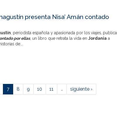
nagustín presenta Nisa’ Amán contado
s
ustín
, periodista española y apasionada por los viajes, publica
ontado por ellas
, un libro que retrata la vida en
Jordania
a
istorias de...
7
8
9
10
11
…
siguiente ›