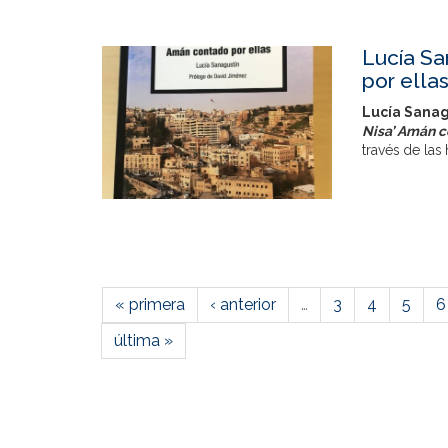
Lucía Sa
por ella
Lucía Sanag
Nisa’ Amán c
través de las h
« primera
‹ anterior
…
3
4
5
6
última »