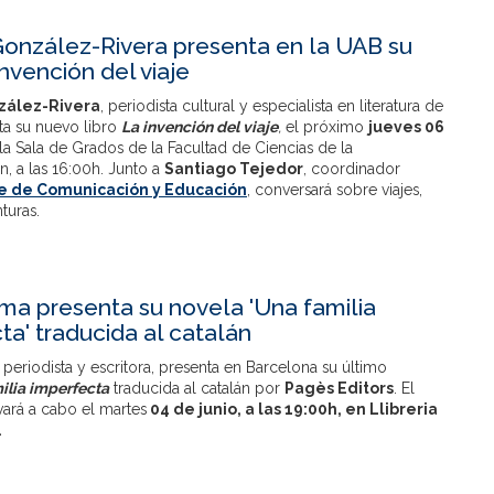
González-Rivera presenta en la UAB su
invención del viaje
zález-Rivera
, periodista cultural y especialista en literatura de
nta su nuevo libro
La invención del viaje
,
el próximo
jueves 06
 la Sala de Grados de la Facultad de Ciencias de la
, a las 16:00h. Junto a
Santiago Tejedor
, coordinador
e de Comunicación y Educación
, conversará sobre viajes,
turas.
a presenta su novela 'Una familia
ta' traducida al catalán
, periodista y escritora, presenta en Barcelona su último
ilia imperfecta
traducida al catalán por
Pagès Editors
. El
vará a cabo el martes
04 de junio, a las 19:00h, en Llibreria
.