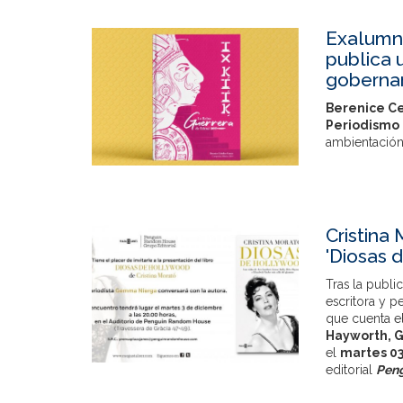
Exalumna
publica 
goberna
Berenice C
Periodismo 
ambientación 
Cristina
'Diosas 
Tras la publ
escritora y p
que cuenta e
Hayworth, G
el
martes 0
editorial
Pen