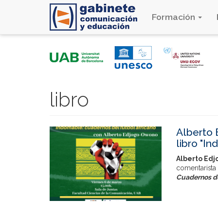
Formación
Pasar
al
contenido
principal
libro
Alberto 
libro "I
Alberto Ed
comentarista 
Cuadernos de