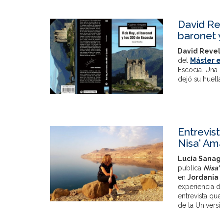
David Re
baronet 
David Revel
del
Máster e
Escocia. Una 
dejó su huell
Entrevist
Nisa' Am
Lucía Sanag
publica
Nisa’
en
Jordania
experiencia d
entrevista qu
de la Univer