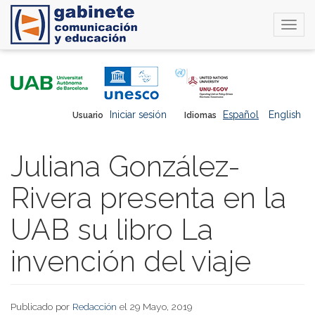
Togg
navi
Pasar
al
contenido
principal
Iniciar sesión
Español
English
Usuario
Idiomas
Juliana González-
Rivera presenta en la
UAB su libro La
invención del viaje
Publicado por
Redacción
el 29 Mayo, 2019