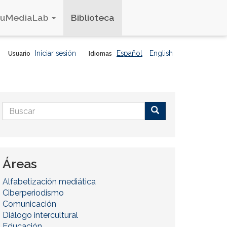
duMediaLab
Biblioteca
Iniciar sesión
Español
English
Usuario
Idiomas
Formulario
de
Buscar
búsqueda
Áreas
Alfabetización mediática
Ciberperiodismo
Comunicación
Diálogo intercultural
Educación