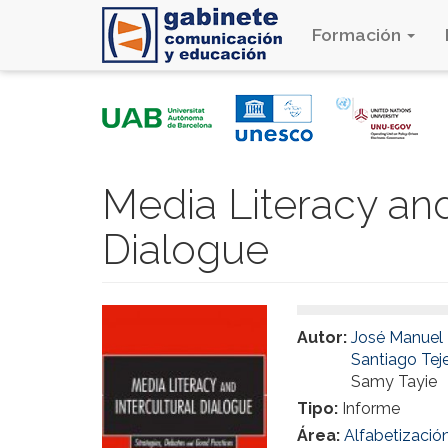
Formación
Pasar
al
contenido
principal
Media Literacy and
Dialogue
Autor:
José Manuel 
Santiago Tej
Samy Tayie
Tipo:
Informe
Área:
Alfabetizació