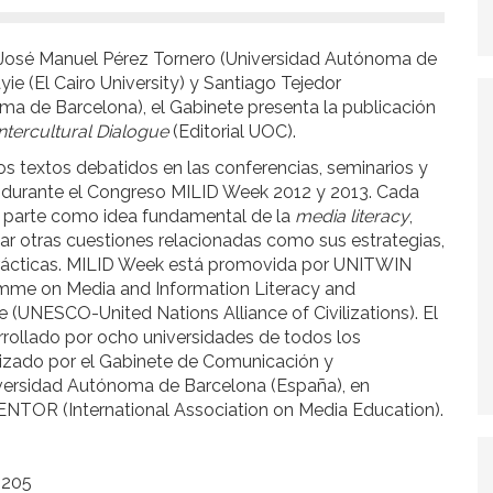
e José Manuel Pérez Tornero (Universidad Autónoma de
ie (El Cairo University) y Santiago Tejedor
ma de Barcelona), el Gabinete presenta la publicación
ntercultural Dialogue
(Editorial UOC).
s textos debatidos en las conferencias, seminarios y
durante el Congreso MILID Week 2012 y 2013. Cada
, parte como idea fundamental de la
media literacy
,
ar otras cuestiones relacionadas como sus estrategias,
rácticas. MILID Week está promovida por UNITWIN
mme on Media and Information Literacy and
ue (UNESCO-United Nations Alliance of Civilizations). El
rollado por ocho universidades de todos los
nizado por el Gabinete de Comunicación y
versidad Autónoma de Barcelona (España), en
NTOR (International Association on Media Education).
 205