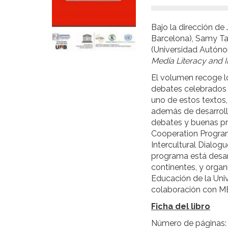
Bajo la dirección d
Barcelona), Samy Tay
(Universidad Autóno
Media Literacy and I
El volumen recoge lo
debates celebrados 
uno de estos textos
además de desarroll
debates y buenas p
Cooperation Progra
Intercultural Dialog
programa está desar
continentes, y orga
Educación de la Uni
colaboración con ME
Ficha del libro
Número de páginas: