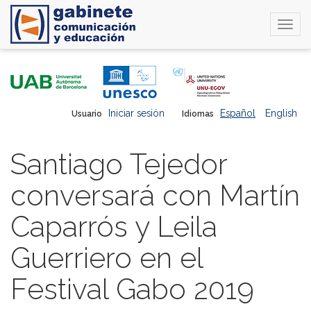
Togg
navi
Pasar
al
contenido
principal
Iniciar sesión
Español
English
Usuario
Idiomas
Santiago Tejedor
conversará con Martín
Caparrós y Leila
Guerriero en el
Festival Gabo 2019