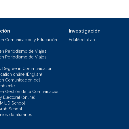
ción
Investigación
en Comunicación y Educación
EduMediaLab
en Periodismo de Viajes
en Periodismo de Viajes
s Degree in Communication
ation online (English)
en Comunicación del
mbiente
en Gestión de la Comunicación
 y Electoral (online)
 MILID School
Arab School
nios de alumnos