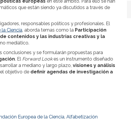
 políticas europeas
en este ámbito. Para ello se han
ticos que están siendo ya discutidos a través de
gadores, responsables políticos y profesionales. El
la Ciencia
, aborda temas como la
Participación
 de contenidos y las industrias creativas y la
rno mediático.
as conclusiones y se formularán propuestas para
igación
. El
Forward Look
es un instrumento diseñado
sarrollar a mediano y largo plazo,
visiones y análisis
el objetivo de
definir agendas de investigación a
ndación Europea de la Ciencia
,
Alfabetización