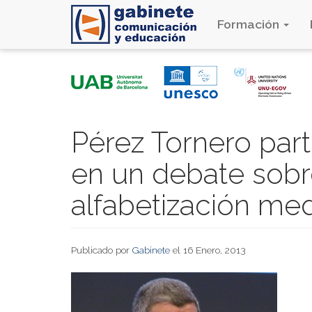
Formación
Pasar
al
contenido
principal
Pérez Tornero part
en un debate sob
alfabetización med
Publicado por
Gabinete
el 16 Enero, 2013