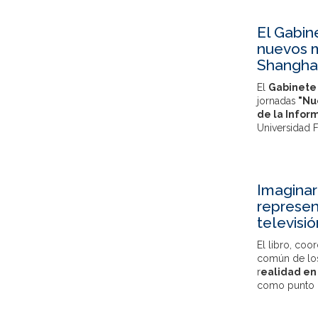
El Gabin
nuevos m
Shangha
El
Gabinete
jornadas
"Nu
de la Infor
Universidad F
Imaginar
represent
televisi
El libro, co
común de los 
r
ealidad en
como punto d