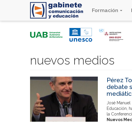
Formación
Pasar
al
contenido
principal
nuevos medios
Pérez To
debate s
mediáti
José Manuel 
Educación, ha
la Conferenci
Nuevos Med