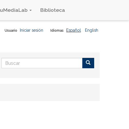
duMediaLab
Biblioteca
Iniciar sesión
Español
English
Usuario
Idiomas
Formulario
de
Buscar
búsqueda