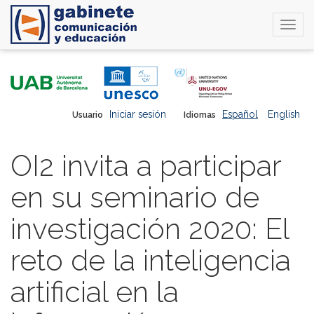
Togg
navi
Pasar
al
contenido
principal
Iniciar sesión
Español
English
Usuario
Idiomas
OI2 invita a participar
en su seminario de
investigación 2020: El
reto de la inteligencia
artificial en la