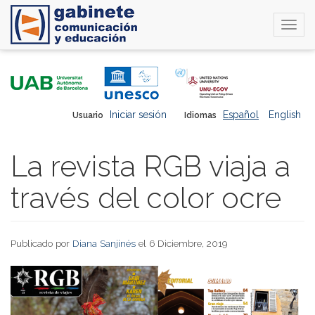
Togg
navi
Pasar
al
contenido
principal
Iniciar sesión
Español
English
Usuario
Idiomas
La revista RGB viaja a
través del color ocre
Publicado por
Diana Sanjinés
el 6 Diciembre, 2019