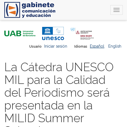
Togg
navi
Pasar
al
contenido
principal
Iniciar sesión
Español
English
Usuario
Idiomas
La Cátedra UNESCO
MIL para la Calidad
del Periodismo será
presentada en la
MILID Summer