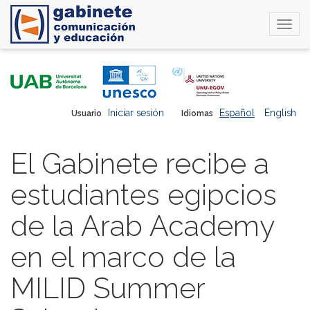
Togg
navi
Pasar
al
contenido
principal
Iniciar sesión
Español
English
Usuario
Idiomas
El Gabinete recibe a
estudiantes egipcios
de la Arab Academy
en el marco de la
MILID Summer