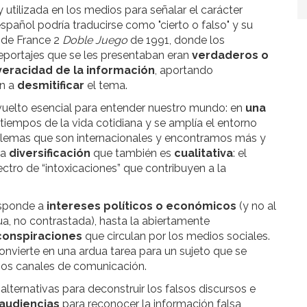
utilizada en los medios para señalar el carácter
spañol podría traducirse como "cierto o falso" y su
 de France 2
Doble Juego
de 1991, donde los
reportajes que se les presentaban eran
verdaderos o
veracidad de la información
, aportando
an a
desmitificar
el tema.
 vuelto esencial para entender nuestro mundo: en
una
 tiempos de la vida cotidiana y se amplía el entorno
blemas que son internacionales y encontramos más y
na
diversificación
que también es
cualitativa
: el
tro de “intoxicaciones” que contribuyen a la
esponde a
intereses políticos o económicos
(y no al
a, no contrastada), hasta la abiertamente
conspiraciones
que circulan por los medios sociales.
 convierte en una ardua tarea para un sujeto que se
sos canales de comunicación.
lternativas para deconstruir los falsos discursos e
 audiencias
para reconocer la información falsa,