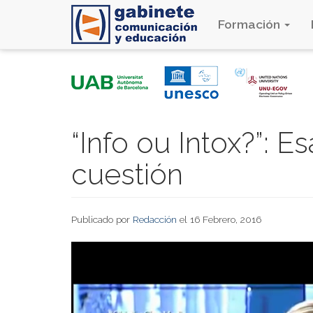
Formación
Pasar
al
contenido
principal
“Info ou Intox?”: Es
cuestión
Publicado por
Redacción
el 16 Febrero, 2016