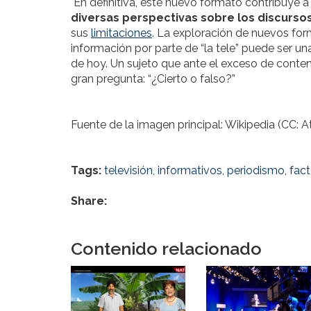
En definitiva, este nuevo formato contribuye a
diversas perspectivas sobre los discurso
sus
limitaciones
.
La exploración de nuevos forma
información por parte de “la tele” puede ser u
de hoy. Un sujeto que ante el exceso de conten
gran pregunta: “¿Cierto o falso?”
Fuente de la imagen principal: Wikipedia (CC: At
Tags:
televisión
,
informativos
,
periodismo
,
fac
Share:
Contenido relacionado