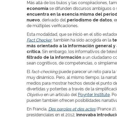
Más allá de los bulos y las conspiraciones, ta
economía
se difunden discursos ambiguos o
encuentra en la esencia misma del perio
nuevo
, derivado del
periodismo de datos
, 
de múltiples verificaciones.
Esta modalidad, que se inició en el sitio esta
Fact Checker
,
también ha sido acogida en la
te
más orientado a la información general y
crítica
.
Sin embargo, los informativos de televis
filtrado de la información
a un ciudadano co
sean cognitivos, de competencias, o simpleme
El
fact-checking
puede parecer un reto para la 
muy dinámico. Pero, al mismo tiempo, la narrati
medios para mostrar hechos desde el punto de
divertidas y potentes a través de la simplifi
Objetivo
en un artículo del
Poynter Institute
. Po
pueden también ofrecen posibilidades narrativas
En Francia,
Des paroles et des actes
(France 2)
presidenciales en el 2012,
innovaba introduci