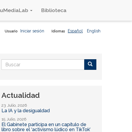
duMediaLab
Biblioteca
Iniciar sesión
Español
English
Usuario
Idiomas
Formulario
de
Buscar
búsqueda
Actualidad
23 Julio, 2026
La IA y la desigualdad
15 Julio, 2026
El Gabinete participa en un capítulo de
libro sobre el ‘activismo lúdico en TikTok’