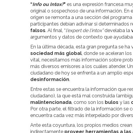
“
Info ou Intox?
"
es una expresión francesa muy 
original o sospechoso de una información. En e
origen se remonta a una sección del programa
participantes debían adivinar si determinados 
falsos
. Al final, “
l'expert de l'intox”
develaba la
argumentos y datos de contexto que ayudab
En la última década, esta gran pregunta se ha
sociedad más global
, donde se aceleran los
vital, necesitamos más información sobre pro
más diversos emisores a los cuáles atender. U
ciudadano de hoy se enfrenta a un amplio espec
desinformación
.
Entre estas se encuentra la información que r
ciudadano), la que está mal construida (ambigu
malintencionada
, como son los
bulos
y las
Por otra parte, el filtrado de la información se
encuentra cada vez más interpelado por diver
Ante esta coyuntura, los propios medios crean a
indirectamente
proveer herramientas a las