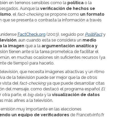
mbién en terrenos sensibles como la
política
o la
 sesgados. Aunque la
verificación de hechos se
dismo
, el
fact-checking
se propone como
un formato
en que se presenta o contrasta la información a través
dounidense
FactCheck.org
(2003), seguido por
PolitiFact
y
levisión
, aun cuando esta se considera un
medio
 a la imagen
que a la
argumentación analítica y
ión tienen ante sí la tarea prometeica de facilitar el
mún, en muchas ocasiones sin suficientes recursos (ya
nte de tiempo) para hacerlo.
televisión, que necesita imágenes atractivas y un ritmo
va de la televisión puede ser mejor que la de otros
 vista del
fact-checking
ya que puede desarrollar citas
cación del mensaje, como destacó el programa español
El
r otra parte, el
big data
y la
visualización de datos
 más afines a la televisión.
, emisión muy importante en las elecciones
endo un equipo de verificadores
de Francetvinfo.fr