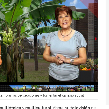
 cambiar las percepciones y fomentar el cambio social
multiétnica
y
multicultural
. Ahora, su
televisión
de