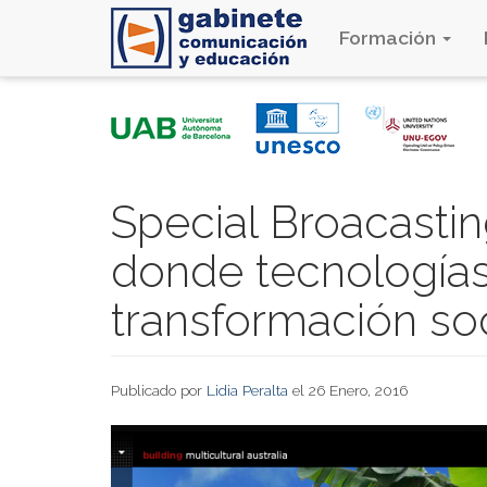
Formación
Pasar
al
contenido
principal
Special Broacastin
donde tecnologías 
transformación so
Publicado por
Lidia Peralta
el 26 Enero, 2016