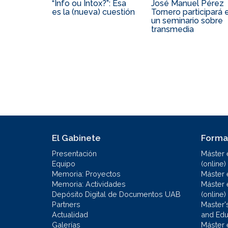
“Info ou Intox?”: Esa
José Manuel Pérez
es la (nueva) cuestión
Tornero participará 
un seminario sobre
transmedia
El Gabinete
Forma
Presentación
Máster 
Equipo
(online)
Memoria: Proyectos
Máster 
Memoria: Actividades
Máster 
Depósito Digital de Documentos UAB
(online)
Partners
Master'
Actualidad
and Educ
Galerías
Máster 