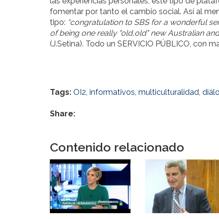
las experiencias personales, este tipo de plat
fomentar por tanto el cambio social. Así al m
tipo:
“congratulation to SBS for a wonderful se
of being one really "old,old" new Australian a
(J.Setina). Todo un SERVICIO PÚBLICO, con m
Tags:
OI2
,
informativos
,
multiculturalidad
,
diál
Share:
Contenido relacionado