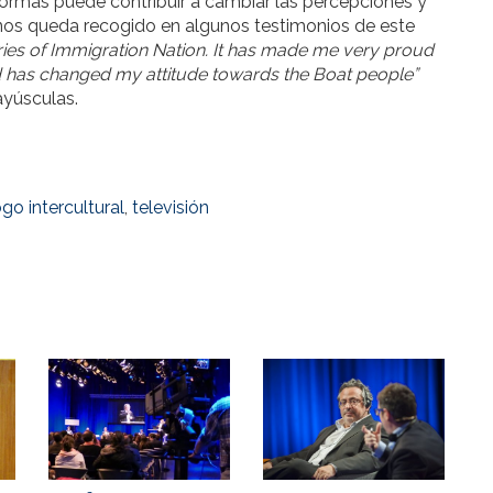
aformas puede contribuir a cambiar las percepciones y
enos queda recogido en algunos testimonios de este
ries of Immigration Nation. It has made me very proud
nd has changed my attitude towards the Boat people”
ayúsculas.
ogo intercultural
,
televisión