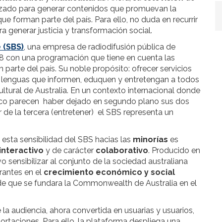
lizado para generar contenidos que promuevan la
e forman parte del país. Para ello, no duda en recurrir
a generar justicia y transformación social.
 (SBS)
, una empresa de radiodifusión pública de
8 con una programación que tiene en cuenta las
arte del país. Su noble propósito: ofrecer servicios
tas lenguas que informen, eduquen y entretengan a todos
cultural de Australia. En un contexto internacional donde
blico parecen haber dejado en segundo plano sus dos
 de la tercera (entretener) el SBS representa un
esta sensibilidad del SBS hacias las
minorías
es
interactivo
y de carácter
colaborativo
. Producido en
o sensibilizar al conjunto de la sociedad australiana
rantes en el
crecimiento económico y
social
esde que se fundara la Commonwealth de Australia en el
la audiencia, ahora convertida en usuarias y usuarios,
portaciones. Para ello, la plataforma despliega una