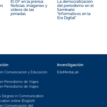
El OI² en la prensa:
La democratización
en
Noticias, imágenes y
del periodismo en el
vídeos de las
Seminario
jornadas
“Informativos en la
Era Digital”
ción
Investigación
en Comunicación y Educación
EduMediaLab
en Periodismo de Viajes
en Periodismo de Viajes
s Degree in Communication
ation online (English)
en Comunicación del