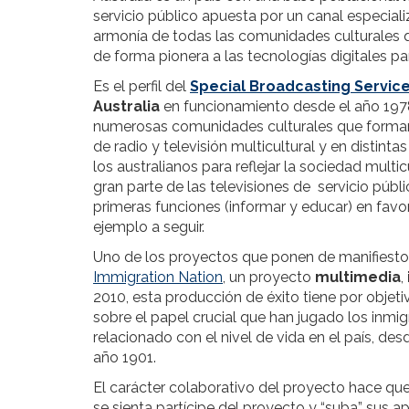
servicio público apuesta por un canal especia
armonía de todas las comunidades culturales qu
de forma pionera a las tecnologías digitales par
Es el perfil del
Special Broadcasting Service
Australia
en funcionamiento desde el año 197
numerosas comunidades culturales que forman p
de radio y televisión multicultural y en distin
los australianos para reflejar la sociedad multi
gran parte de las televisiones de servicio pú
primeras funciones (informar y educar) en favor
ejemplo a seguir.
Uno de los proyectos que ponen de manifiesto 
Immigration Nation
, un proyecto
multimedia
,
2010, esta producción de éxito tiene por objetiv
sobre el papel crucial que han jugado los inmig
relacionado con el nivel de vida en el país, d
año 1901.
El carácter colaborativo del proyecto hace que 
se sienta partícipe del proyecto y “suba” sus a