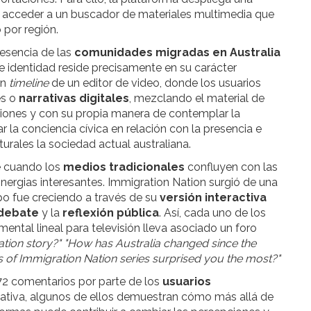
 acceder a un buscador de materiales multimedia que
 por región.
resencia de las
comunidades migradas en Australia
e identidad reside precisamente en su carácter
un
timeline
de un editor de video, donde los usuarios
es o
narrativas digitales
, mezclando el material de
ciones y con su propia manera de contemplar la
 la conciencia cívica en relación con la presencia e
urales la sociedad actual australiana.
e cuando los
medios tradicionales
confluyen con las
inergias interesantes. Immigration Nation surgió de una
po fue creciendo a través de su
versión interactiva
debate
y la
reflexión pública
. Así, cada uno de los
ental lineal para televisión lleva asociado un foro
ation story?" "How has Australia changed since the
s of Immigration Nation series surprised you the most?"
72 comentarios por parte de los
usuarios
tativa, algunos de ellos demuestran cómo más allá de