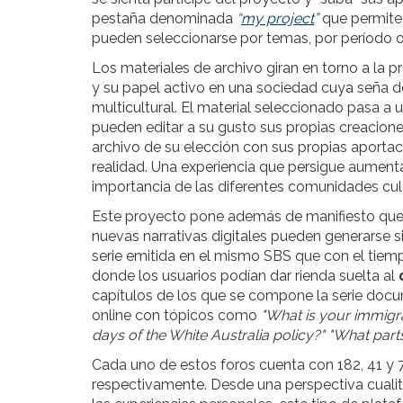
pestaña denominada
“
my project
”
que permite
pueden seleccionarse por temas, por período o
Los materiales de archivo giran en torno a la p
y su papel activo en una sociedad cuya seña d
multicultural. El material seleccionado pasa a 
pueden editar a su gusto sus propias creacion
archivo de su elección con sus propias aporta
realidad. Una experiencia que persigue aumentar
importancia de las diferentes comunidades cult
Este proyecto pone además de manifiesto qu
nuevas narrativas digitales pueden generarse s
serie emitida en el mismo SBS que con el tiem
donde los usuarios podían dar rienda suelta al
capítulos de los que se compone la serie docum
online con tópicos como
"What is your immigr
days of the White Australia policy?" "What part
Cada uno de estos foros cuenta con 182, 41 y 
respectivamente. Desde una perspectiva cuali