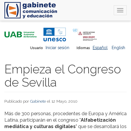
Togg
navi
Pasar
al
contenido
principal
Iniciar sesión
Español
English
Usuario
Idiomas
Empieza el Congreso
de Sevilla
Publicado por
Gabinete
el 12 Mayo, 2010
Más de 300 personas, procedentes de Europa y América
Latina, participarán en el congreso "
Alfabetización
mediática y culturas digitales
" que se desarrollará los