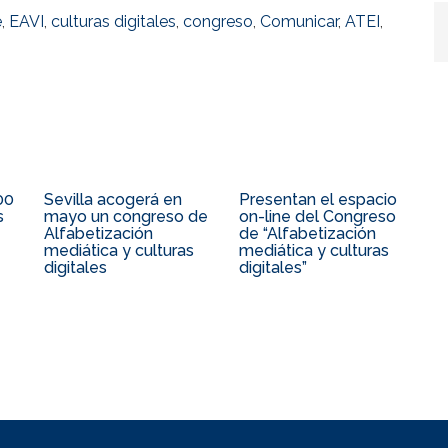
e
,
EAVI
,
culturas digitales
,
congreso
,
Comunicar
,
ATEI
,
00
Sevilla acogerá en
Presentan el espacio
s
mayo un congreso de
on-line del Congreso
Alfabetización
de “Alfabetización
mediática y culturas
mediática y culturas
digitales
digitales”