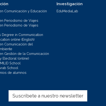
ción
Investigación
en Comunicación y Educación
EduMediaLab
en Periodismo de Viajes
en Periodismo de Viajes
s Degree in Communication
ation online (English)
en Comunicación del
mbiente
en Gestión de la Comunicación
 y Electoral (online)
 MILID School
Arab School
nios de alumnos
Suscríbete a nuestro newsletter