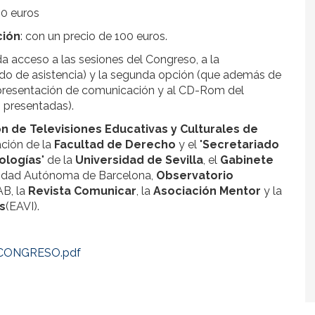
40 euros
ción
: con un precio de 100 euros.
a acceso a las sesiones del Congreso, a la
cado de asistencia) y la segunda opción (que además de
 presentación de comunicación y al CD-Rom del
 presentadas).
ón
de Televisiones Educativas y Culturales de
ación de la
Facultad
de Derecho
y el "
Secretariado
ologías
" de la
Universidad
de Sevilla
, el
Gabinete
sidad Autónoma de Barcelona,
Observatorio
AB, la
Revista Comunicar
, la
Asociación Mentor
y la
s
(EAVI).
 CONGRESO.pdf